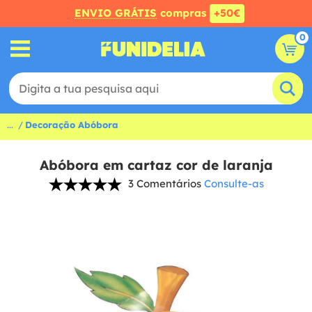
ENVIO GRÁTIS
compras
+50€
0
...
Decoração Abóbora
Abóbora em cartaz cor de laranja
3 Comentários
Consulte-as