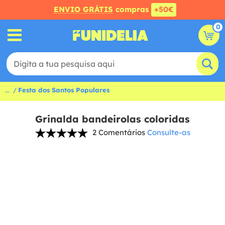
ENVIO GRÁTIS
compras
+50€
0
...
Festa dos Santos Populares
Grinalda bandeirolas coloridas
2 Comentários
Consulte-as