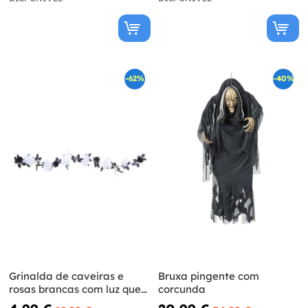
-62%
-40%
Grinalda de caveiras e
Bruxa pingente com
rosas brancas com luz que
corcunda
muda