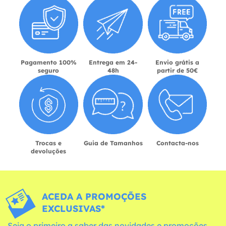
Pagamento 100%
Entrega em 24-
Envio grátis a
seguro
48h
partir de 50€
Trocas e
Guia de Tamanhos
Contacta-nos
devoluções
ACEDA A PROMOÇÕES
EXCLUSIVAS*
Seja o primeiro a saber das novidades e promoções