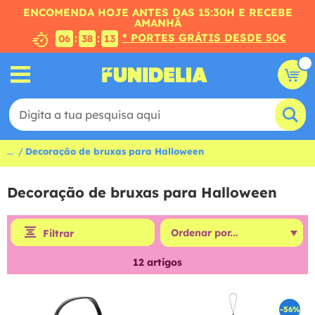
ENCOMENDA HOJE ANTES DAS 15:30H E RECEBE
AMANHÃ
* PORTES GRÁTIS DESDE 50€
:
:
06
38
13
...
Decoração de bruxas para Halloween
Decoração de bruxas para Halloween
Filtrar
12
artigos
-56%