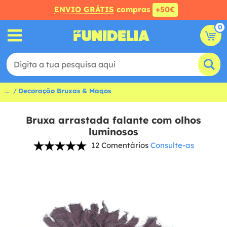
ENVIO GRÁTIS
compras
+50€
0
...
Decoração Bruxas & Magos
Bruxa arrastada falante com olhos
luminosos
12 Comentários
Consulte-as