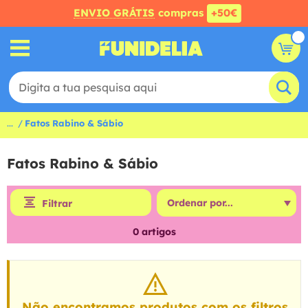
ENVIO GRÁTIS
compras
+50€
...
Fatos Rabino & Sábio
Fatos Rabino & Sábio
Filtrar
0
artigos
Não encontramos produtos com os filtros