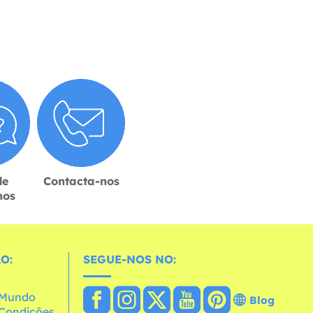
de
Contacta-nos
hos
O:
SEGUE-NOS NO:
o Mundo
Blog
e Condições