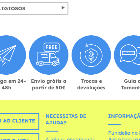
LIGIOSOS
ega em 24-
Envio grátis a
Trocas e
Guia 
48h
partir de 50€
devoluções
Taman
NECESSITAS DE
INFORMAÇÃ
 AO CLIENTE
AJUDA?:
Funidelia n
A minha encomenda
Aviso legal 