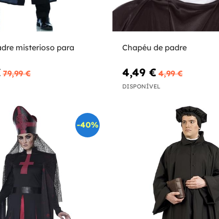
dre misterioso para
Chapéu de padre
€
4,49 €
79,99 €
4,99 €
DISPONÍVEL
-40%