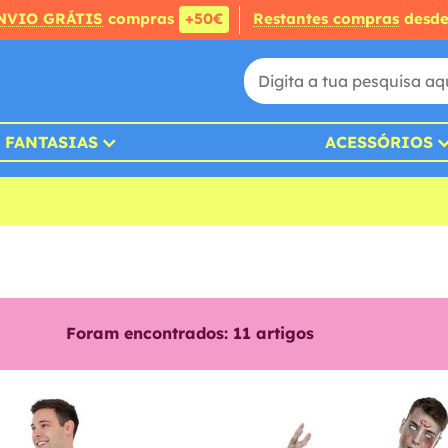
NVIO GRÁTIS
compras
+50€
Restantes compras
desd
FANTASIAS
ACESSÓRIOS
Foram encontrados:
11
artigos