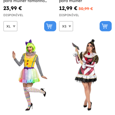
para mulher tamanho
para mulher
grande
23,99 €
12,99 €
30,99 €
DISPONÍVEL
DISPONÍVEL