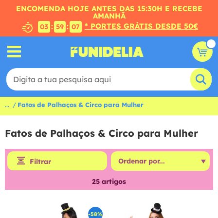
ENCOMENDA HOJE ANTES DAS 15:30H E RECEBE
AMANHÃ
* PORTES GRÁTIS DESDE 50€
:
:
03
59
06
...
Fatos de Palhaços & Circo para Mulher
Fatos de Palhaços & Circo para Mulher
Filtrar
25
artigos
-58%