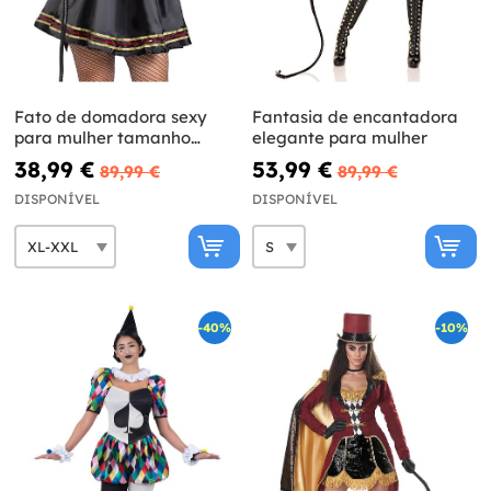
Fato de domadora sexy
Fantasia de encantadora
para mulher tamanho
elegante para mulher
grande
38,99 €
53,99 €
89,99 €
89,99 €
DISPONÍVEL
DISPONÍVEL
-40%
-10%