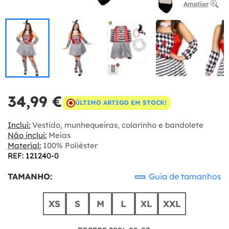
Ampliar
34,99 €
ÚLTIMO ARTIGO EM STOCK!
Inclui:
Vestido, munhequeiras, colarinho e bandolete
Não inclui:
Meias
Material:
100% Poliéster
REF: 121240-0
TAMANHO:
Guia de tamanhos
XS
S
M
L
XL
XXL