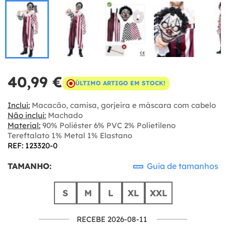
40,99 €
ÚLTIMO ARTIGO EM STOCK!
Inclui:
Macacão, camisa, gorjeira e máscara com cabelo
Não inclui:
Machado
Material:
90% Poliéster 6% PVC 2% Polietileno
Tereftalato 1% Metal 1% Elastano
REF: 123320-0
TAMANHO:
Guia de tamanhos
S
M
L
XL
XXL
RECEBE 2026-08-11