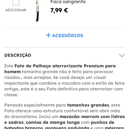
Faca sangrenta
7,99 €
ADICIONAR
ACESSÓRIOS
DESCRIÇÃO
Este
Fato de Palhaço aterrorizante Premium para
homem
tamanho grande não é feito para provocar
risadas… mas arrepios. Se você deseja um visual
impactante que combine o macabro com o estilo de feira
antiga, este é o seu Fato definitivo para aterrorizar com
classe.
Pensado especialmente para
tamanhos grandes
, este
Fato oferece uma estrutura confortável sem abrir mão
do dramatismo. Inclui um
macacão marrom com listras
e xadrez
,
camisa de manga longa
com
punhos de
babados brancos
,
gorguera ondulada
e uma
máscara