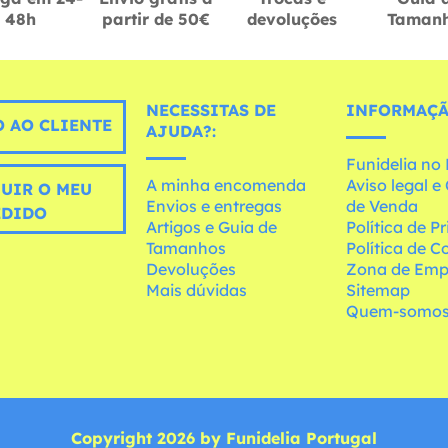
48h
partir de 50€
devoluções
Taman
NECESSITAS DE
INFORMAÇÃ
 AO CLIENTE
AJUDA?:
Funidelia n
A minha encomenda
Aviso legal 
UIR O MEU
Envios e entregas
de Venda
EDIDO
Artigos e Guia de
Política de P
Tamanhos
Política de C
Devoluções
Zona de Emp
Mais dúvidas
Sitemap
Quem-somo
Copyright 2026 by Funidelia Portugal