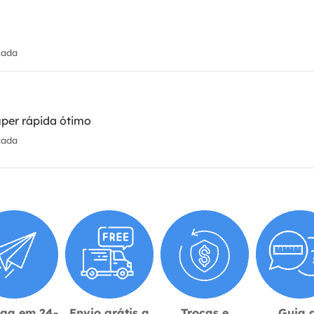
cada
uper rápida ótimo
cada
ega em 24-
Envio grátis a
Trocas e
Guia 