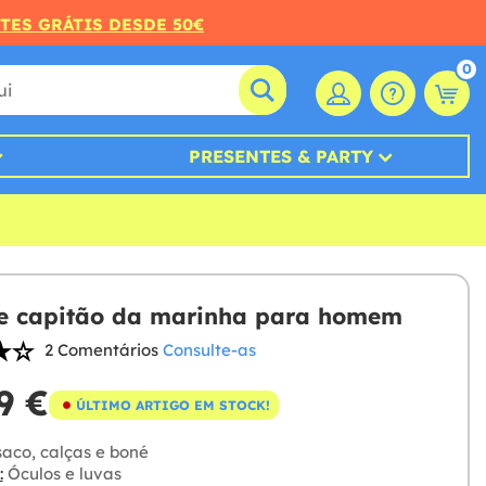
RTES GRÁTIS DESDE 50€
0
PRESENTES & PARTY
e capitão da marinha para homem
2 Comentários
Consulte-as
9 €
ÚLTIMO ARTIGO EM STOCK!
aco, calças e boné
:
Óculos e luvas