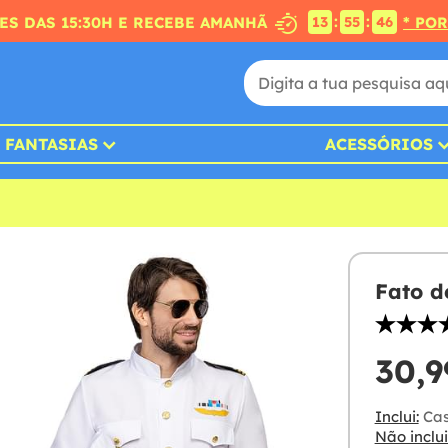
:
:
S DAS 15:30H E RECEBE AMANHÃ
* PO
13
55
45
FANTASIAS
ACESSÓRIOS
Fato d
30,9
Inclui:
Cas
Não inclui