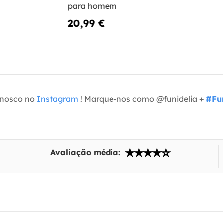
para homem
20,99 €
onosco no
Instagram
! Marque-nos como @funidelia +
#Fun
Avaliação média: