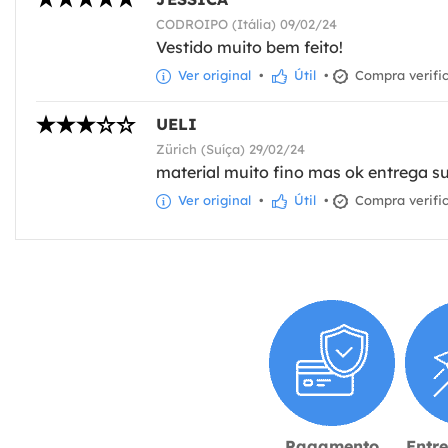
CODROIPO (Itália) 09/02/24
Vestido muito bem feito!
Ver original
•
Útil
•
Compra verifi
UELI
Zürich (Suíça) 29/02/24
material muito fino mas ok entrega s
Ver original
•
Útil
•
Compra verifi
Pagamento
Entr