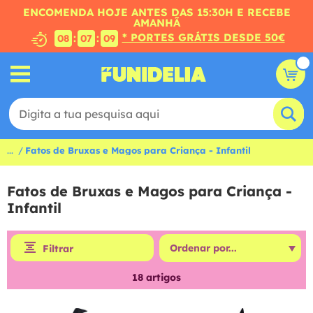
ENCOMENDA HOJE ANTES DAS 15:30H E RECEBE
AMANHÃ
* PORTES GRÁTIS DESDE 50€
:
:
08
07
08
...
Fatos de Bruxas e Magos para Criança - Infantil
Fatos de Bruxas e Magos para Criança -
Infantil
Filtrar
18
artigos