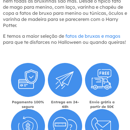
nem todas as bruxinhas são más. Desde o típico fato
de mago para menino, com laço, varinha e chapéu de
copa a fatos de bruxo para menino ou túnicas, óculos e
varinha de madeira para se parecerem com o Harry
Potter.
E temos a maior seleção de
fatos de bruxas e magos
para que te disfarces no Halloween ou quando queiras!
Pagamento 100%
Entrega em 24-
Envio grátis a
seguro
48h
partir de 50€