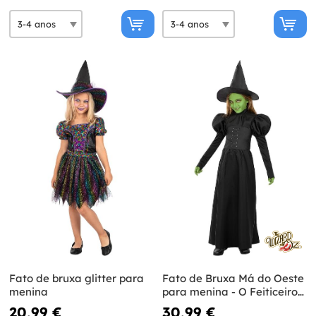
Fato de bruxa glitter para
Fato de Bruxa Má do Oeste
menina
para menina - O Feiticeiro
de Oz
20,99 €
30,99 €