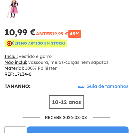
10,99 €
ANTES
19,99 €
45%
ÚLTIMO ARTIGO EM STOCK!
Inclui:
vestido e gorro
Não inclui:
vassoura, meias-calças nem sapatos
Material:
100% Poliéster
REF: 17134-0
TAMANHO:
Guia de tamanhos
10-12 anos
RECEBE 2026-08-08