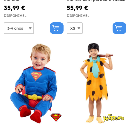
insuflável - Esquadrão
35,99 €
55,99 €
Suicida
DISPONÍVEL
DISPONÍVEL