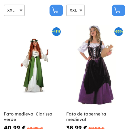
-41%
-35%
Fato medieval Clarissa
Fato de taberneira
verde
medieval
40,99 €
38,99 €
69,99 €
59,99 €