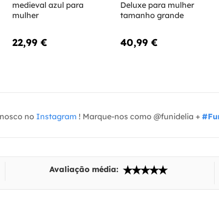
medieval azul para
Deluxe para mulher
mulher
tamanho grande
22,99 €
40,99 €
onosco no
Instagram
! Marque-nos como @funidelia +
#Fun
Avaliação média: