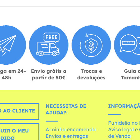
ega em 24-
Envio grátis a
Trocas e
Guia 
48h
partir de 50€
devoluções
Taman
NECESSITAS DE
INFORMAÇÃ
 AO CLIENTE
AJUDA?:
Funidelia n
A minha encomenda
Aviso legal 
UIR O MEU
Envios e entregas
de Venda
EDIDO