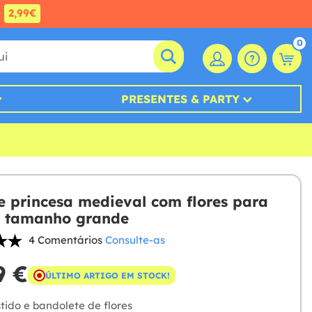
e
2,99€
0
PRESENTES & PARTY
e princesa medieval com flores para
r tamanho grande
4 Comentários
Consulte-as
9 €
ÚLTIMO ARTIGO EM STOCK!
tido e bandolete de flores