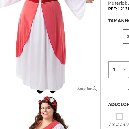
Material:
1
REF: 1212
TAMANH
Ampliar
ADICIO
ADICIONA