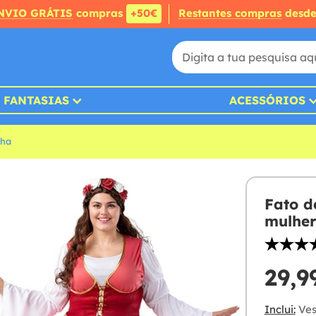
NVIO GRÁTIS
compras
+50€
Restantes compras
desd
FANTASIAS
ACESSÓRIOS
nha
Fato d
mulhe
29,9
Inclui:
Ves