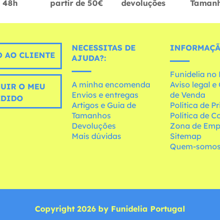
48h
partir de 50€
devoluções
Taman
NECESSITAS DE
INFORMAÇÃ
 AO CLIENTE
AJUDA?:
Funidelia n
A minha encomenda
Aviso legal 
UIR O MEU
Envios e entregas
de Venda
EDIDO
Artigos e Guia de
Política de P
Tamanhos
Política de C
Devoluções
Zona de Emp
Mais dúvidas
Sitemap
Quem-somo
Copyright 2026 by Funidelia Portugal