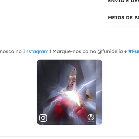
ENVIO E DE
MEIOS DE 
onosco no
Instagram
! Marque-nos como @funidelia +
#Fun