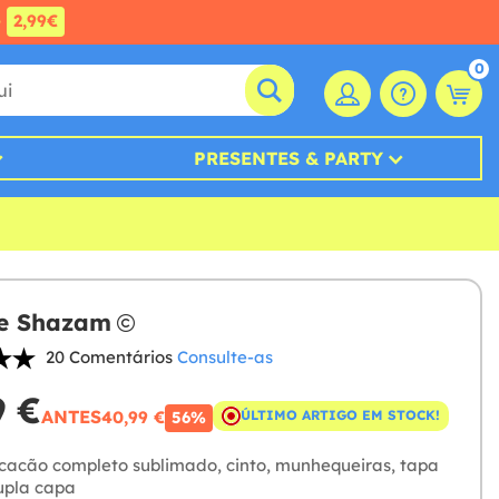
e
2,99€
0
PRESENTES & PARTY
de Shazam
20 Comentários
Consulte-as
9 €
ANTES
40,99 €
ÚLTIMO ARTIGO EM STOCK!
56%
acão completo sublimado, cinto, munhequeiras, tapa
upla capa