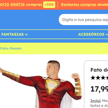
NVIO GRÁTIS
compras
+50€
Restantes compras
desd
FANTASIAS
ACESSÓRIOS
Fatos Shazam
Fato 
17,9
Inclui:
Mac
botas e d