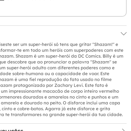
seste ser um super-herói só tens que gritar "Shazam!" e
sformar-te em todo um heróis com superpoderes com este
hazam. Shazam é um super-herói da DC Comics. Billy é um
que descobre que ao pronunciar a palavra "Shazam" se
um super-herói adulto com diferentes poderes como e
cidade sobre-humana ou a capacidade de voar. Este
hazam é uma fiel reprodução do fato usado no filme
hazam protagonizado por Zachary Levi. Este fato é
 um impressionante macacão de corpo inteiro vermelho
ormenores dourados e amarelos no cinto e punhos e um
o amarelo e dourado no peito. O disfarce inclui uma capa
 cinto e cobre-botas. Agarra já este disfarce e grita
a te transformares no grande super-herói da tua cidade.