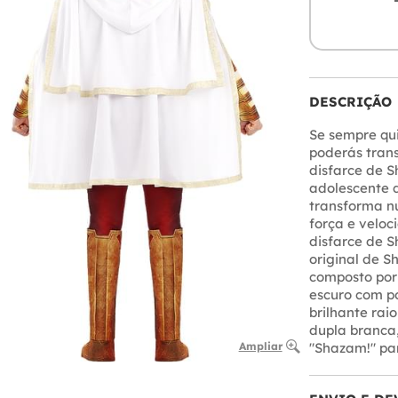
DESCRIÇÃO
Se sempre qui
poderás tran
disfarce de S
adolescente 
transforma n
força e velo
disfarce de S
original de S
composto por
escuro com p
brilhante rai
dupla branca,
Ampliar
"Shazam!" par