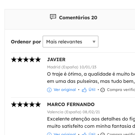
Comentários 20
Ordenar por
JAVIER
Madrid (España) 10/01/23
O traje é ótimo, a qualidade é muito 
em uma das pulseiras, mas tudo bem, f
Ver original
•
Útil
•
Compra verifi
MARCO FERNANDO
Valencia (España) 08/02/21
Excelente atenção aos detalhes do fig
muito satisfeito com minha fantasia 
Ver original
•
Útil
•
Compra verifi