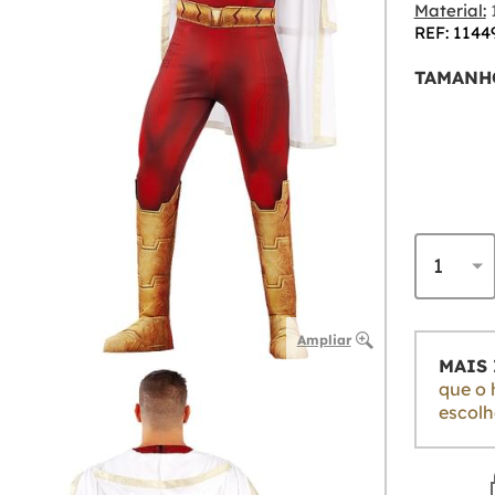
Material:
1
REF: 1144
TAMANH
Ampliar
MAIS
que o 
escolh