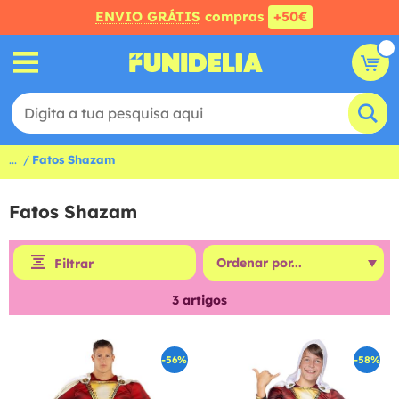
ENVIO GRÁTIS
compras
+50€
...
Fatos Shazam
Fatos Shazam
Filtrar
3
artigos
-56%
-58%