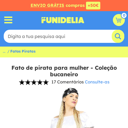
ENVIO GRÁTIS
compras
+50€
0
...
Fatos Piratas
Fato de pirata para mulher - Coleção
bucaneiro
17 Comentários
Consulte-as