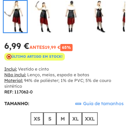
6,99 €
ANTES
19,99 €
65%
ÚLTIMO ARTIGO EM STOCK!
Inclui:
Vestido e cinto
Não inclui:
Lenço, meias, espada e botas
Material:
94% de poliéster; 1% de PVC; 5% de couro
sintético
REF: 117062-0
TAMANHO:
Guia de tamanhos
XS
S
M
XL
XXL