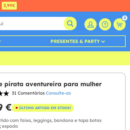
e
2,99€
0
PRESENTES & PARTY
e pirata aventureira para mulher
31 Comentários
Consulte-as
9 €
ÚLTIMO ARTIGO EM STOCK!
tido com faixa, leggings, bandana e tapa botas
:
espada