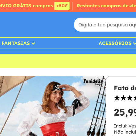
NVIO GRÁTIS
compras
+50€
Restantes compras
desd
FANTASIAS
ACESSÓRIOS
Fato d
25,9
Inclui:
Ves
Não inclui