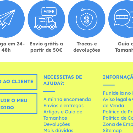
ega em 24-
Envio grátis a
Trocas e
Guia 
48h
partir de 50€
devoluções
Taman
NECESSITAS DE
INFORMAÇÃ
 AO CLIENTE
AJUDA?:
Funidelia n
A minha encomenda
Aviso legal 
UIR O MEU
Envios e entregas
de Venda
EDIDO
Artigos e Guia de
Política de P
Tamanhos
Política de C
Devoluções
Zona de Emp
Mais dúvidas
Sitemap