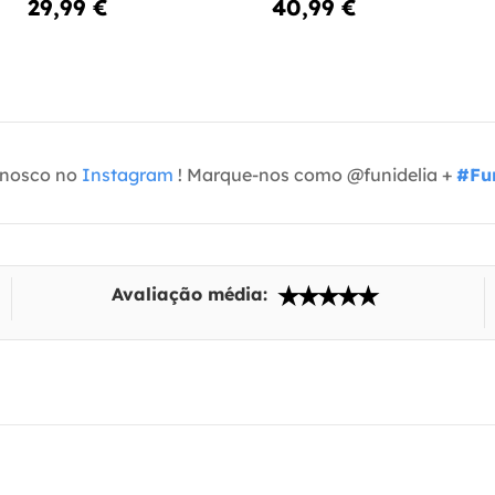
29,99 €
40,99 €
onosco no
Instagram
! Marque-nos como @funidelia +
#Fun
Avaliação média: