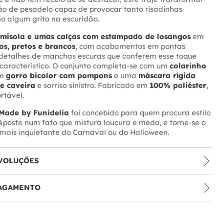
ão de pesadelo capaz de provocar tanto risadinhas
o algum grito na escuridão.
misola e umas calças com estampado de losangos
em
s, pretos e brancos
, com acabamentos em pontas
 detalhes de manchas escuras que conferem esse toque
característico. O conjunto completa-se com um
colarinho
um
gorro bicolor com pompons
e uma
máscara rígida
e caveira
e sorriso sinistro. Fabricado em
100% poliéster
,
rtável.
Made by Funidelia
foi concebido para quem procura estilo
Aposte num fato que mistura loucura e medo, e torne-se o
mais inquietante do Carnaval ou do Halloween.
VOLUÇÕES
PAGAMENTO