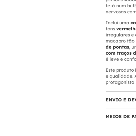
te-á num buf
nervosas com
Inclui uma
ca
tons
vermelho
irregulares e
macabro tão 
de pontas
, 
com traços d
é leve e confo
Este produto
e qualidade. 
protagonista 
ENVIO E DE
MEIOS DE 