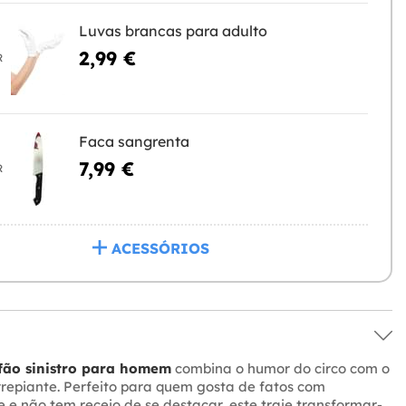
Luvas brancas para adulto
2,99 €
R
Faca sangrenta
7,99 €
R
ACESSÓRIOS
fão sinistro para homem
combina o humor do circo com o
rrepiante. Perfeito para quem gosta de fatos com
 e não tem receio de se destacar, este traje transformar-