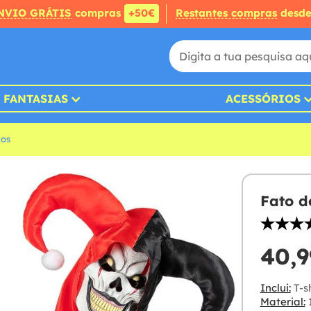
NVIO GRÁTIS
compras
+50€
Restantes compras
desd
FANTASIAS
ACESSÓRIOS
nos
Fato d
40,9
Inclui:
T-sh
Material:
1