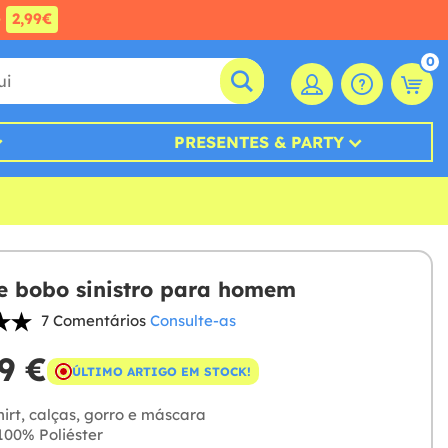
e
2,99€
0
PRESENTES & PARTY
e bobo sinistro para homem
7 Comentários
Consulte-as
9 €
ÚLTIMO ARTIGO EM STOCK!
irt, calças, gorro e máscara
00% Poliéster