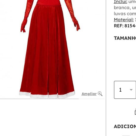
Inclui:
uma
branca, u
luvas com
Material:
1
REF: 8154
TAMANH
Ampliar
ADICIO