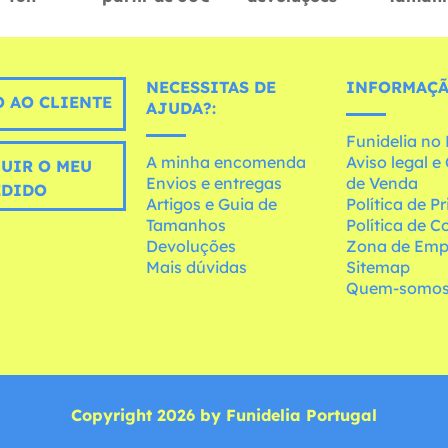
NECESSITAS DE
INFORMAÇÃ
 AO CLIENTE
AJUDA?:
Funidelia n
A minha encomenda
Aviso legal 
UIR O MEU
Envios e entregas
de Venda
EDIDO
Artigos e Guia de
Política de P
Tamanhos
Política de C
Devoluções
Zona de Emp
Mais dúvidas
Sitemap
Quem-somo
Copyright 2026 by Funidelia Portugal