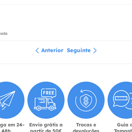
cada
Anterior
Seguinte
ega em 24-
Envio grátis a
Trocas e
Guia 
48h
partir de 50€
devoluções
Taman