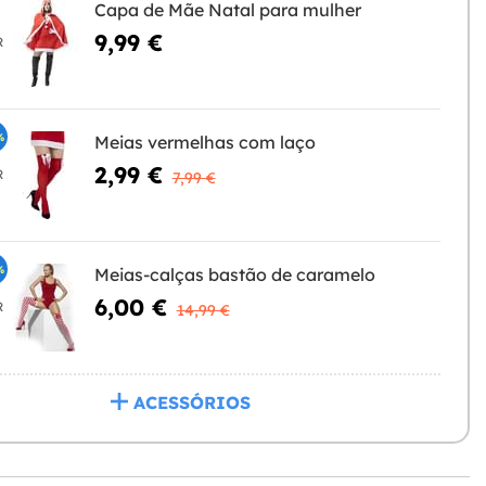
Capa de Mãe Natal para mulher
9,99 €
R
%
Meias vermelhas com laço
2,99 €
R
7,99 €
%
Meias-calças bastão de caramelo
6,00 €
R
14,99 €
ACESSÓRIOS