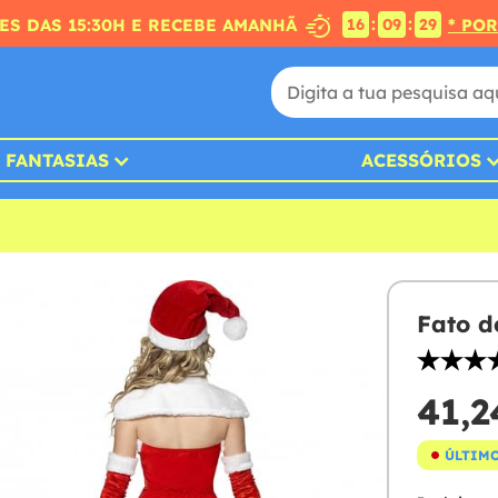
:
:
S DAS 15:30H E RECEBE AMANHÃ
* PO
16
09
27
FANTASIAS
ACESSÓRIOS
Fato d
41,2
ÚLTIMO