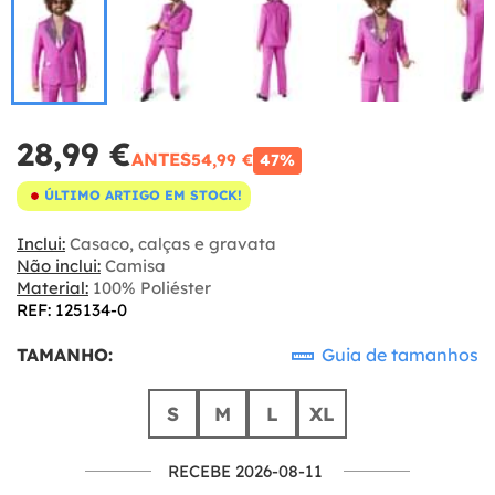
28,99 €
ANTES
54,99 €
47%
ÚLTIMO ARTIGO EM STOCK!
Inclui:
Casaco, calças e gravata
Não inclui:
Camisa
Material:
100% Poliéster
REF: 125134-0
TAMANHO:
Guia de tamanhos
S
M
L
XL
RECEBE 2026-08-11