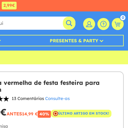
e
2,99€
0
PRESENTES & PARTY
 vermelha de festa festeira para
m
13 Comentários
Consulte-as
 €
ANTES
14,99 €
ÚLTIMO ARTIGO EM STOCK!
40%
isa