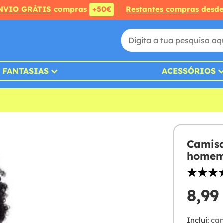
NVIO GRÁTIS
compras
+50€
Restantes compras
desd
FANTASIAS
ACESSÓRIOS
Camisa
home
8,99
Inclui:
cam