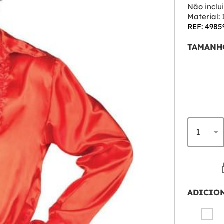
Não inclui
Material:
1
REF: 4985
TAMANH
ADICIO