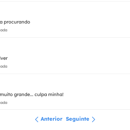
va procurando
cada
lver
cada
uito grande... culpa minha!
cada
Anterior
Seguinte