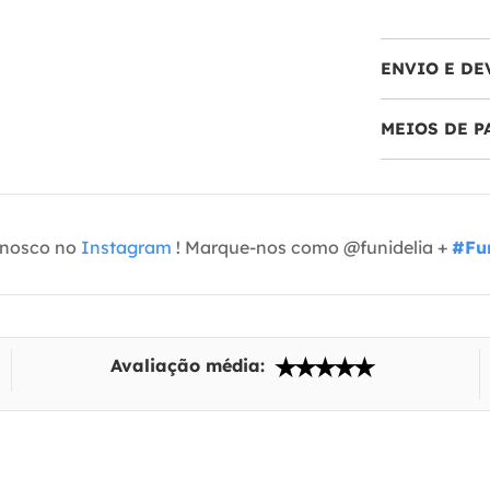
ENVIO E DE
MEIOS DE 
onosco no
Instagram
! Marque-nos como @funidelia +
#Fun
Avaliação média: