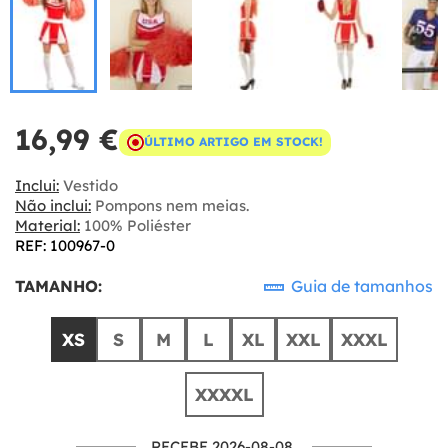
16,99 €
ÚLTIMO ARTIGO EM STOCK!
Inclui:
Vestido
Não inclui:
Pompons nem meias.
Material:
100% Poliéster
REF: 100967-0
TAMANHO:
Guia de tamanhos
XS
S
M
L
XL
XXL
XXXL
XXXXL
RECEBE 2026-08-08