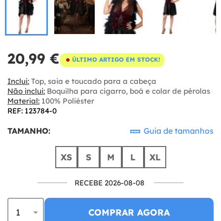
20,99 €
ÚLTIMO ARTIGO EM STOCK!
Inclui:
Top, saia e toucado para a cabeça
Não inclui:
Boquilha para cigarro, boá e colar de pérolas
Material:
100% Poliéster
REF: 123784-0
TAMANHO:
Guia de tamanhos
XS
S
M
L
XL
RECEBE 2026-08-08
COMPRAR AGORA