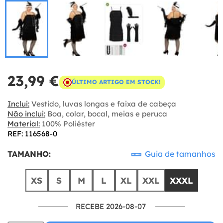
23,99 €
ÚLTIMO ARTIGO EM STOCK!
Inclui:
Vestido, luvas longas e faixa de cabeça
Não inclui:
Boa, colar, bocal, meias e peruca
Material:
100% Poliéster
REF: 116568-0
TAMANHO:
Guia de tamanhos
XS
S
M
L
XL
XXL
XXXL
RECEBE 2026-08-07