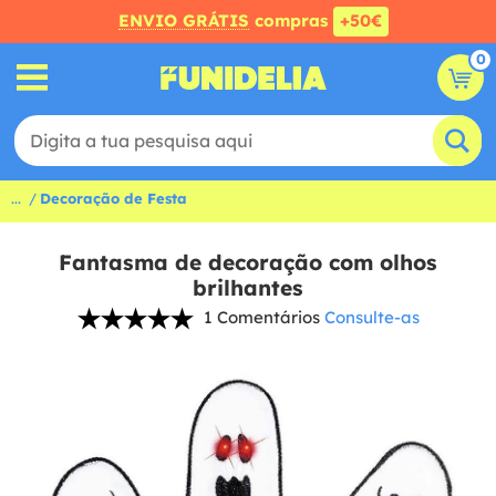
ENVIO GRÁTIS
compras
+50€
0
...
Decoração de Festa
Fantasma de decoração com olhos
brilhantes
1 Comentários
Consulte-as