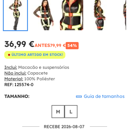
36,99 €
ANTES
79,99 €
54%
ÚLTIMO ARTIGO EM STOCK!
Inclui:
Macacão e suspensórios
Não inclui:
Capacete
Material:
100% Poliéster
REF: 125574-0
TAMANHO:
Guia de tamanhos
M
L
RECEBE 2026-08-07