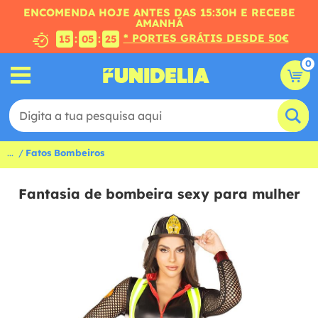
ENCOMENDA HOJE ANTES DAS 15:30H E RECEBE
AMANHÃ
* PORTES GRÁTIS DESDE 50€
:
:
15
05
24
0
...
Fatos Bombeiros
Fantasia de bombeira sexy para mulher