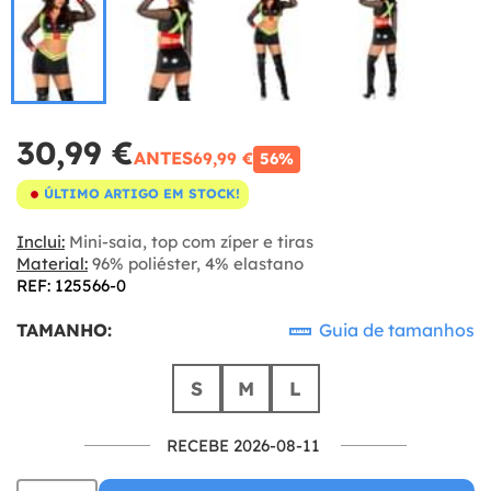
30,99 €
ANTES
69,99 €
56%
ÚLTIMO ARTIGO EM STOCK!
Inclui:
Mini-saia, top com zíper e tiras
Material:
96% poliéster, 4% elastano
REF: 125566-0
TAMANHO:
Guia de tamanhos
S
M
L
RECEBE 2026-08-11