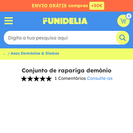
ENVIO GRÁTIS
compras
+50€
0
...
Asas Demónios & Diabos
Conjunto de rapariga demónio
1 Comentários
Consulte-as