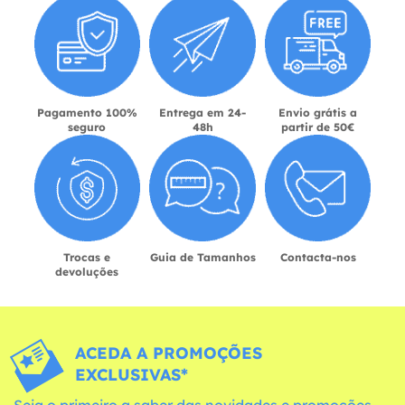
Pagamento 100%
Entrega em 24-
Envio grátis a
seguro
48h
partir de 50€
Trocas e
Guia de Tamanhos
Contacta-nos
devoluções
ACEDA A PROMOÇÕES
EXCLUSIVAS*
Seja o primeiro a saber das novidades e promoções