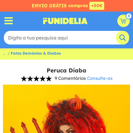
ENVIO GRÁTIS
compras
+50€
0
...
Fatos Demónios & Diabos
Peruca Diaba
9 Comentários
Consulte-as