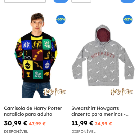
-35%
-52%
Camisola de Harry Potter
Sweatshirt Howgarts
natalício para adulto
cinzento para meninos -
Harry Potter
30,99 €
11,99 €
47,99 €
24,99 €
DISPONÍVEL
DISPONÍVEL