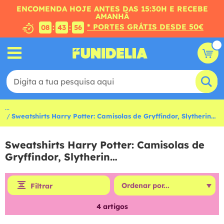
ENCOMENDA HOJE ANTES DAS 15:30H E RECEBE
AMANHÃ
* PORTES GRÁTIS DESDE 50€
:
:
08
43
55
...
Sweatshirts Harry Potter: Camisolas de Gryffindor, Slytherin…
Sweatshirts Harry Potter: Camisolas de
Gryffindor, Slytherin…
Filtrar
4
artigos