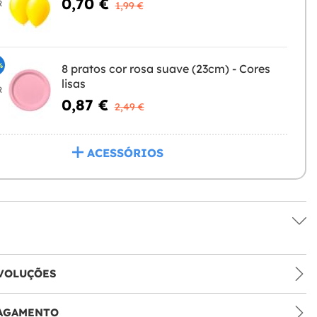
0,70 €
R
1,99 €
%
8 pratos cor rosa suave (23cm) - Cores
lisas
R
0,87 €
2,49 €
ACESSÓRIOS
VOLUÇÕES
PAGAMENTO