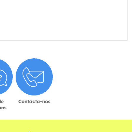
de
Contacta-nos
hos