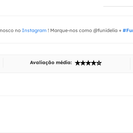
onosco no
Instagram
! Marque-nos como @funidelia +
#Fun
Avaliação média: