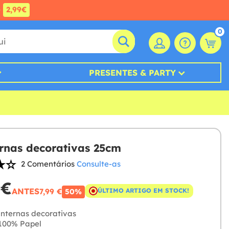
e
2,99€
0
PRESENTES & PARTY
ernas decorativas 25cm
2 Comentários
Consulte-as
 €
ANTES
7,99 €
ÚLTIMO ARTIGO EM STOCK!
50%
anternas decorativas
100% Papel