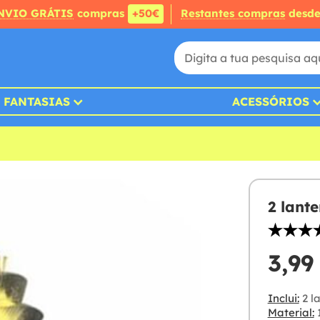
NVIO GRÁTIS
compras
+50€
Restantes compras
desd
FANTASIAS
ACESSÓRIOS
2 lant
3,99
Inclui:
2 l
Material: