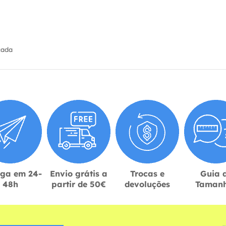
cada
ega em 24-
Envio grátis a
Trocas e
Guia 
48h
partir de 50€
devoluções
Taman