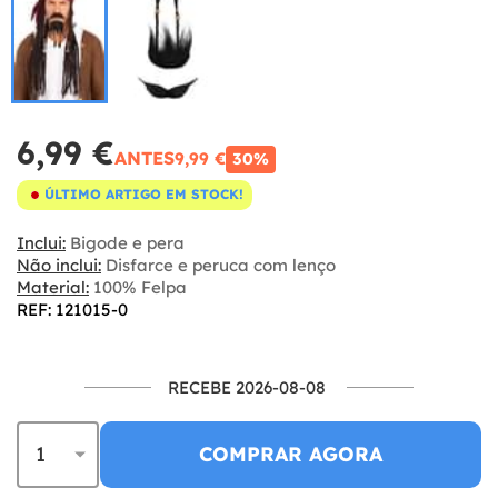
6,99 €
ANTES
9,99 €
30%
ÚLTIMO ARTIGO EM STOCK!
Inclui:
Bigode e pera
Não inclui:
Disfarce e peruca com lenço
Material:
100% Felpa
REF: 121015-0
RECEBE 2026-08-08
COMPRAR AGORA