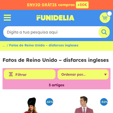
ENVIO GRÁTIS
compras
+50€
...
Fatos de Reino Unido – disfarces ingleses
Fatos de Reino Unido – disfarces ingleses
Filtrar
3
artigos
-10%
-51%