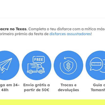
sacre no Texas
. Completa o teu disfarce com a mítica m
rimeiro prémio da festa de
disfarces assustadores
!
ega em 24-
Envio grátis a
Trocas e
Guia 
48h
partir de 50€
devoluções
Taman