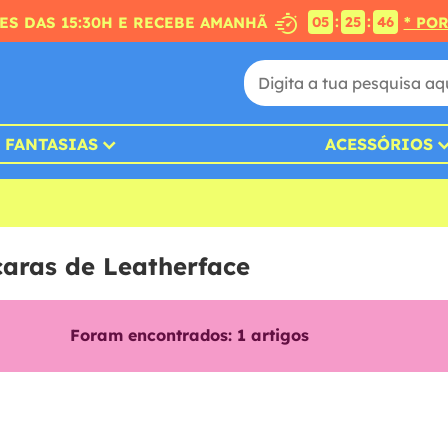
:
:
S DAS 15:30H E RECEBE AMANHÃ
* PO
05
25
45
FANTASIAS
ACESSÓRIOS
caras de Leatherface
Foram encontrados:
1
artigos