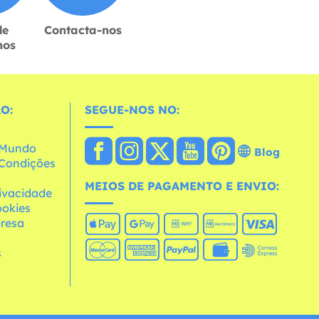
de
Contacta-nos
hos
O:
SEGUE-NOS NO:
o Mundo
Blog
e Condições
MEIOS DE PAGAMENTO E ENVIO:
rivacidade
ookies
resa
s