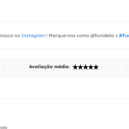
onosco no
Instagram
! Marque-nos como @funidelia +
#Fun
Avaliação média:
cada