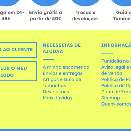
ega em 24-
Envio grátis a
Trocas e
Guia 
48h
partir de 50€
devoluções
Taman
NECESSITAS DE
INFORMAÇÃ
 AO CLIENTE
AJUDA?:
Funidelia n
A minha encomenda
Aviso legal 
UIR O MEU
Envios e entregas
de Venda
EDIDO
Artigos e Guia de
Política de P
Tamanhos
Política de C
Devoluções
Zona de Emp
Mais dúvidas
Sitemap
Quem-somo