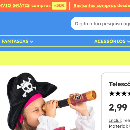
NVIO GRÁTIS
compras
+50€
Restantes compras
desd
FANTASIAS
ACESSÓRIOS
Telesc
2,99
Inclui:
Tel
Material:
9