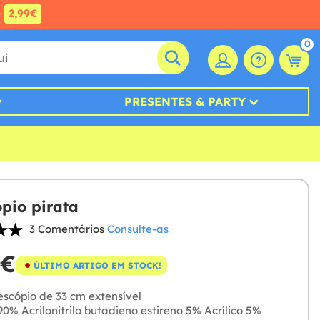
e
2,99€
0
PRESENTES & PARTY
ópio pirata
3 Comentários
Consulte-as
 €
ÚLTIMO ARTIGO EM STOCK!
escópio de 33 cm extensível
0% Acrilonitrilo butadieno estireno 5% Acrílico 5%