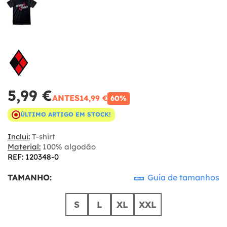
5,99 €
ANTES
14,99 €
60%
ÚLTIMO ARTIGO EM STOCK!
Inclui:
T-shirt
Material:
100% algodão
REF: 120348-0
TAMANHO:
Guia de tamanhos
S
L
XL
XXL