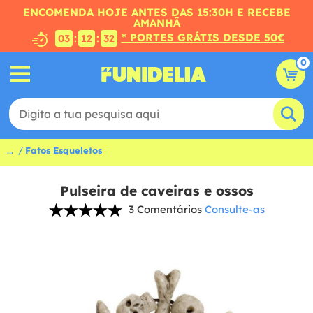
ENCOMENDA HOJE ANTES DAS 15:30H E RECEBE
AMANHÃ
* PORTES GRÁTIS DESDE 50€
:
:
03
12
32
0
...
Fatos Esqueletos
Pulseira de caveiras e ossos
3 Comentários
Consulte-as