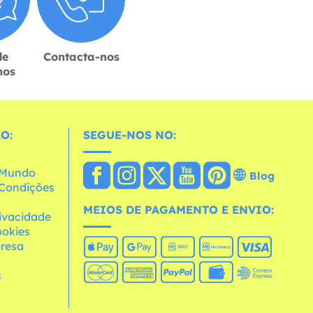
de
Contacta-nos
hos
O:
SEGUE-NOS NO:
o Mundo
Blog
e Condições
MEIOS DE PAGAMENTO E ENVIO:
rivacidade
ookies
resa
s