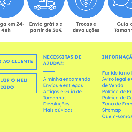
ega em 24-
Envio grátis a
Trocas e
Guia 
48h
partir de 50€
devoluções
Taman
NECESSITAS DE
INFORMAÇÃ
 AO CLIENTE
AJUDA?:
Funidelia n
A minha encomenda
Aviso legal 
UIR O MEU
Envios e entregas
de Venda
EDIDO
Artigos e Guia de
Política de P
Tamanhos
Política de C
Devoluções
Zona de Emp
Mais dúvidas
Sitemap
Quem-somo