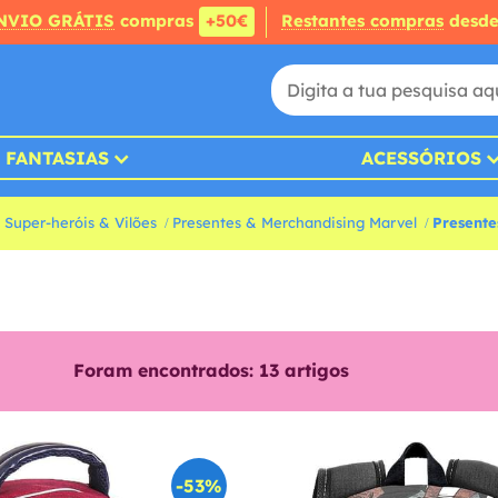
NVIO GRÁTIS
compras
+50€
Restantes compras
desd
FANTASIAS
ACESSÓRIOS
 Super-heróis & Vilões
Presentes & Merchandising Marvel
Present
Foram encontrados:
13
artigos
-53%