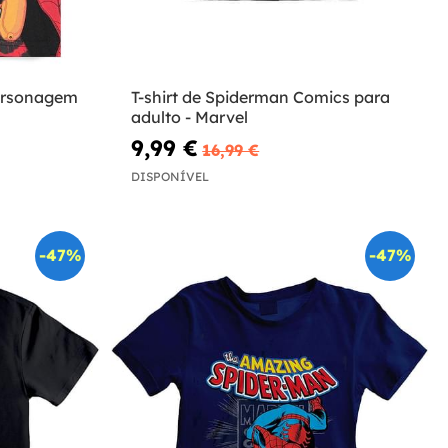
ersonagem
T-shirt de Spiderman Comics para
adulto - Marvel
9,99 €
16,99 €
DISPONÍVEL
-47%
-47%