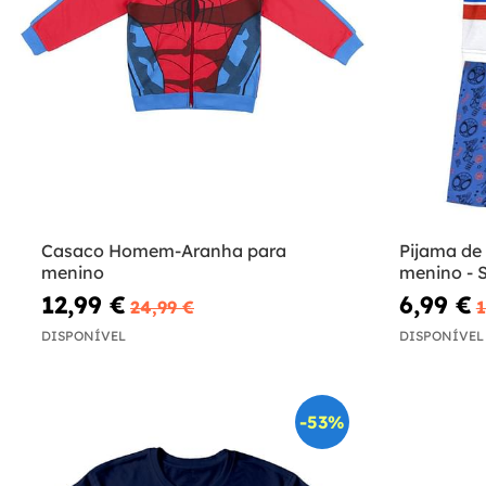
Casaco Homem-Aranha para
Pijama d
menino
menino - S
equipa
12,99 €
6,99 €
24,99 €
1
DISPONÍVEL
DISPONÍVEL
-53%