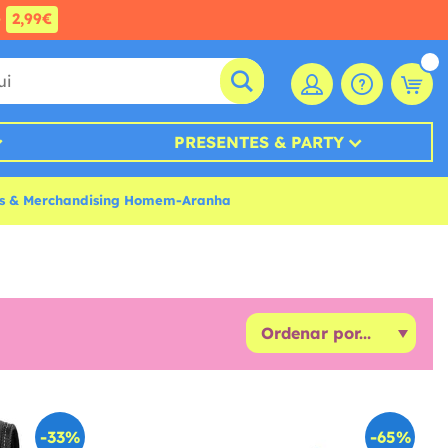
e
2,99€
PRESENTES & PARTY
es & Merchandising Homem-Aranha
-33%
-65%