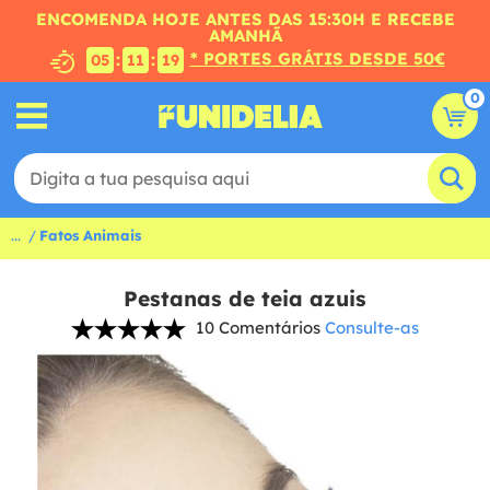
ENCOMENDA HOJE ANTES DAS 15:30H E RECEBE
AMANHÃ
* PORTES GRÁTIS DESDE 50€
:
:
05
11
19
0
...
Fatos Animais
Pestanas de teia azuis
10 Comentários
Consulte-as