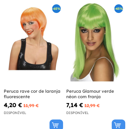
-65%
-45%
Peruca rave cor de laranja
Peruca Glamour verde
fluorescente
néon com franja
4,20 €
7,14 €
11,99 €
12,99 €
DISPONÍVEL
DISPONÍVEL