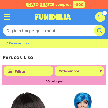
ENVIO GRÁTIS
compras
+50€
...
Perucas Liso
Perucas Liso
Filtrar
60
artigos