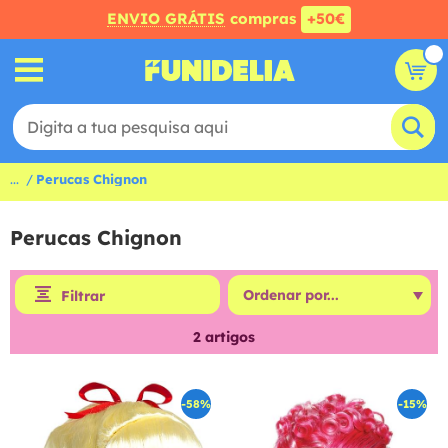
ENVIO GRÁTIS
compras
+50€
...
Perucas Chignon
Perucas Chignon
Filtrar
2
artigos
-58%
-15%