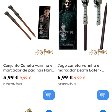
Conjunto Caneta varinha e
Jogo caneta varinha e
marcador de páginas Harry
marcador Death Eater -
Potter
Harry Potter
5,99 €
6,99 €
9,99 €
9,99 €
DISPONÍVEL
DISPONÍVEL