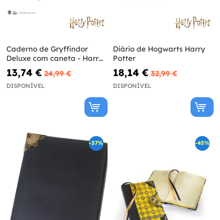
Caderno de Gryffindor
Diário de Hogwarts Harry
Deluxe com caneta - Harry
Potter
Potter
13,74 €
18,14 €
24,99 €
32,99 €
DISPONÍVEL
DISPONÍVEL
-37%
-45%