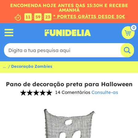
ENCOMENDA HOJE ANTES DAS 15:30H E RECEBE
AMANHÃ
* PORTES GRÁTIS DESDE 50€
:
:
11
59
22
0
...
Decoração Zombies
Pano de decoração preta para Halloween
14 Comentários
Consulte-as