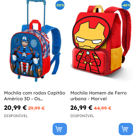
-30%
-40%
Mochila com rodas Capitão
Mochila Homem de Ferro
América 3D - Os
urbana - Marvel
Vingadores
20,99 €
26,99 €
29,99 €
44,99 €
DISPONÍVEL
DISPONÍVEL