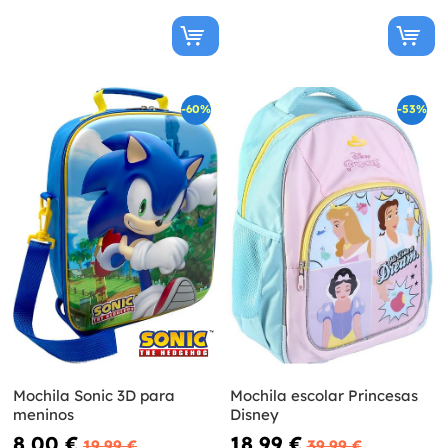
-60%
-53%
Mochila Sonic 3D para
Mochila escolar Princesas
meninos
Disney
8,00 €
18,99 €
19,99 €
39,99 €