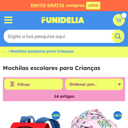
ENVIO GRÁTIS
compras
+50€
...
Mochilas escolares para Crianças
Mochilas escolares para Crianças
Filtrar
14
artigos
-42%
-45%