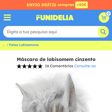
ENVIO GRÁTIS
compras
+50€
0
...
Fatos Lobisomens
Máscara de lobisomem cinzento
16 Comentários
Consulte-as