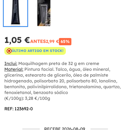
1,05 €
ANTES
2,99 €
65%
ÚLTIMO ARTIGO EM STOCK!
Inclui:
Maquilhagem preta de 32 g em creme
Material:
Pintura facial. Talco, água, óleo mineral,
glicerina, estearato de glicerilo, óleo de palmiste
hidrogenado, polisorbato 20, polisorbato 80, lanolina,
bentonita, polivinilpirrolidona, trietanolamina, quartzo,
fenoxietanol, benzoato sódico
(€/100g): 3,28 €/100g
REF: 123692-0
RECEBE 2026-08-09