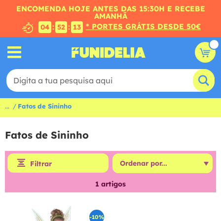
ENCOMENDA HOJE ANTES DAS 15:30H E RECEBE
AMANHÃ
* PORTES GRÁTIS DESDE 50€
:
:
04
52
13
...
Fatos de Sininho
Fatos de Sininho
Filtrar
1
artigos
-10%