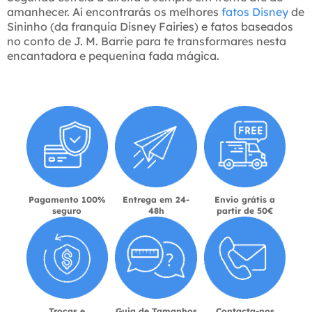
amanhecer. Aí encontrarás os melhores
fatos Disney
de
Sininho (da franquia Disney Fairies) e fatos baseados
no conto de J. M. Barrie para te transformares nesta
encantadora e pequenina fada mágica.
Pagamento 100%
Entrega em 24-
Envio grátis a
seguro
48h
partir de 50€
Trocas e
Guia de Tamanhos
Contacta-nos