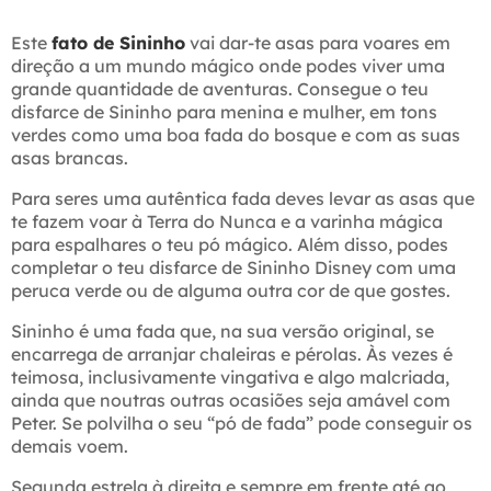
Este
fato de Sininho
vai dar-te asas para voares em
direção a um mundo mágico onde podes viver uma
grande quantidade de aventuras. Consegue o teu
disfarce de Sininho para menina e mulher, em tons
verdes como uma boa fada do bosque e com as suas
asas brancas.
Para seres uma autêntica fada deves levar as asas que
te fazem voar à Terra do Nunca e a varinha mágica
para espalhares o teu pó mágico. Além disso, podes
completar o teu disfarce de Sininho Disney com uma
peruca verde ou de alguma outra cor de que gostes.
Sininho é uma fada que, na sua versão original, se
encarrega de arranjar chaleiras e pérolas. Às vezes é
teimosa, inclusivamente vingativa e algo malcriada,
ainda que noutras outras ocasiões seja amável com
Peter. Se polvilha o seu “pó de fada” pode conseguir os
demais voem.
Segunda estrela à direita e sempre em frente até ao