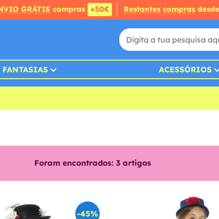
NVIO GRÁTIS
compras
+50€
Restantes compras
desd
FANTASIAS
ACESSÓRIOS
Foram encontrados:
3
artigos
-45%