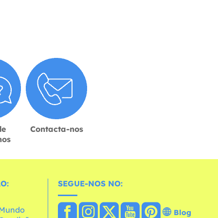
de
Contacta-nos
hos
O:
SEGUE-NOS NO:
o Mundo
Blog