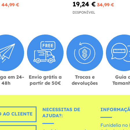
€
19,24 €
44,99 €
34,99 €
DISPONÍVEL
ega em 24-
Envio grátis a
Trocas e
Guia 
48h
partir de 50€
devoluções
Taman
NECESSITAS DE
INFORMAÇÃ
 AO CLIENTE
AJUDA?:
Funidelia n